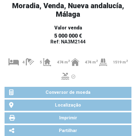
Moradia, Venda, Nueva andalucía,
Málaga
Valor venda
5 000 000 €
Ref: NA3M2144
2
2
2
4
5
474 m
474 m
1519 m
Conversor de moeda
Localização
Imprimir
Partilhar