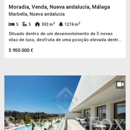
Moradia, Venda, Nueva andalucía, Málaga
Marbella, Nueva andalucía
2
2
5
5
592 m
1274 m
Situado dentro de um desenvolvimento de 5 novas
vilas de luxo, desfruta de uma posição elevada dentro
do prestigiado Vale do Golfe de Nueva Andalucia,
5 950 000 €
proporcionando vistas panorâmicas de montanha e
mar.