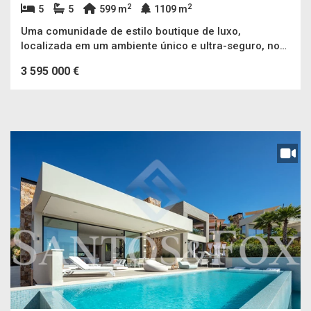
2
2
5
5
599 m
1109 m
Uma comunidade de estilo boutique de luxo,
localizada em um ambiente único e ultra-seguro, no
coração do Vale do Golfe de Nueva Andalucia.
3 595 000 €
Situada em um ambiente tranquilo e pacífico, esta vila
contemporânea oferece total privacidade, além de
ser apenas uma curta distância para todas as
comodidades e os campos de golfe mais
prestigiados.