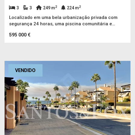
2
2
3
3
249 m
224 m
Localizado em uma bela urbanização privada com
segurança 24 horas, uma piscina comunitária e
jardins, a poucos minutos de Puerto Banús e do mar.
595 000 €
VENDIDO