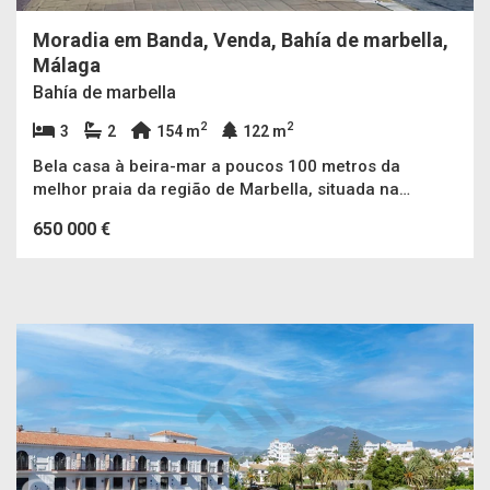
Moradia em Banda, Venda, Bahía de marbella,
Málaga
Bahía de marbella
2
2
3
2
154 m
122 m
Bela casa à beira-mar a poucos 100 metros da
melhor praia da região de Marbella, situada na
pequena e privada comunidade de 30 casas na
650 000 €
prestigiada área Bahia de Marbella – Marbella
Oriental.