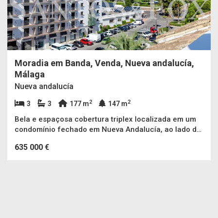
Moradia em Banda, Venda, Nueva andalucía,
Málaga
Nueva andalucía
2
2
3
3
177 m
147 m
Bela e espaçosa cobertura triplex localizada em um
condomínio fechado em Nueva Andalucía, ao lado do
cassino e a poucos passos da praia e Puerto Banús.
635 000 €