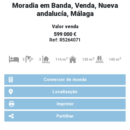
Moradia em Banda, Venda, Nueva
andalucía, Málaga
Valor venda
599 000 €
Ref: R5264071
2
2
2
3
3
114 m
135 m
145 m
Conversor de moeda
Localização
Imprimir
Partilhar