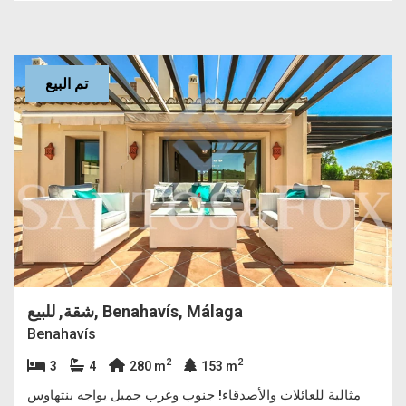
تم البيع
شقة, للبيع, Benahavís, Málaga
Benahavís
2
2
3
4
280 m
153 m
مثالية للعائلات والأصدقاء! جنوب وغرب جميل يواجه بنتهاوس