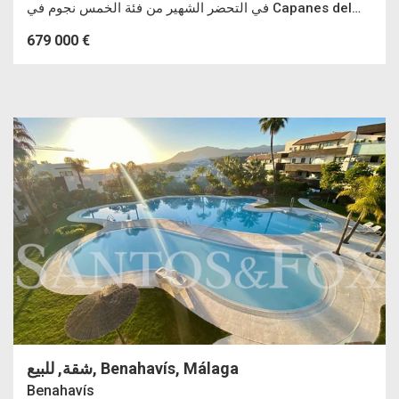
في التحضر الشهير من فئة الخمس نجوم في Capanes del
Golf. يقع في مبنى كبير يطل على المسبح الرئيسي على طراز
679 000 €
الشاطئ والحدائق ذات المناظر الطبيعية الجميلة.
شقة, للبيع, Benahavís, Málaga
Benahavís