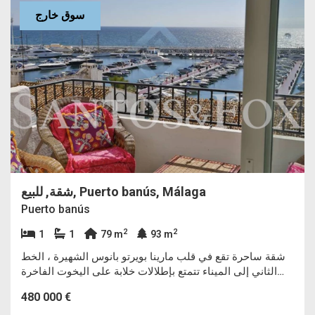
سوق خارج
شقة, للبيع, Puerto banús, Málaga
Puerto banús
2
2
1
1
79 m
93 m
شقة ساحرة تقع في قلب مارينا بويرتو بانوس الشهيرة ، الخط
الثاني إلى الميناء تتمتع بإطلالات خلابة على اليخوت الفاخرة
والبحر الأبيض المتوسط.
480 000 €