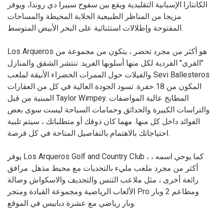
الكانتارا الإسبانية التقليدية ويقع بين سفوح سييرا دي روندا، ويوفر
مزيجا من المناظر الطبيعية الخلابة المحيطة والمساحات
المفتوحة وإطلالات استثنائية على البحر الأبيض المتوسط.
Los Arqueros هو أكثر من مجرد تحضر ، يتكون من مجموعة من
"القرى" الفردية لكل منها أسلوبها الفريد. تنتشر الشقق والمنازل
والفيلات حول الممرات الخضراء الأنيقة لملعب Sevi Ballesteros
المكون من 18 حفرة. تسود الجودة العالية في كل من العقارات
المبنية من قبل Taylor Wimpey. المطابخ عالية المواصفات
والتراسات الكبيرة والحدائق وحمامات السباحة ليست سوى بعض
الفوائد داخل كل منها. مهما كان ذوقك أو متطلباتك ، سيتم تلبية
احتياجاتك بالاهتمام بالتفاصيل المتاحة في كل فرصة.
يوفر Los Arqueros Golf and Country Club ، كما يوحي اسمه ،
أكثر من مجرد ملعب مليء بالتحديات مع محيط مذهل. مرافق
رائعة أخرى ، مثل ملاعب التنس والتجديف والاسكواش وصالة
الألعاب الرياضية ومجموعة القيادة ومتجر Pro ومطاعم 2 وبار
وبار رياضي مع عشرة دبابيس في الموقع.