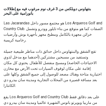
بنتهاوس دوبلكس من 3 غرف نوم مرغوب فيه مع إطلالات
بانورامية على البحر
Las Jacarandas هو مجتمع مسور داخل Los Arqueros Golf and
Country Club. الصفات كما هو متوقع من بناء تايلور وودرو وتشمل
خزائن مجهزة بالكامل ومطبخ مجهز بأجهزة بوش وأرضيات
رخامية كريمية.
تقع الشقق والبنتهاوس داخل حدائق ذات مناظر طبيعية جميلة
وتستفيد من مسبحين مشتركين (أحدهما مع مدخل لذوي
الاحتياجات الخاصة) ومسبح منفصل للأطفال. يحتوي كل مكان
إقامة على مكان لوقوف السيارات تحت الأرض مع مخازن
اختيارية متاحة وهناك مصعد للوصول إلى جميع الشقق وكلها على
بعد مسافة قصيرة من المحلات التجارية ومدينة سان بيدرو دي
الكانتارا.
يقع Los Arqueros Golf and Country Club على بعد دقائق فقط
من ماربيا وبويرتو بانوس الشهيرة عالميا ومدينة سان بيدرو دي