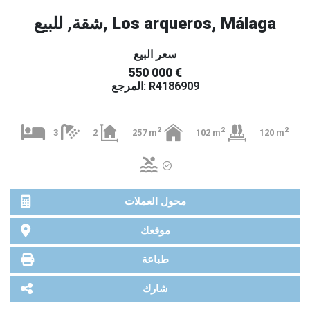
شقة, للبيع, Los arqueros, Málaga
سعر البيع
550 000 €
المرجع: R4186909
2
2
2
3
2
257 m
102 m
120 m
محول العملات
موقعك
طباعة
شارك